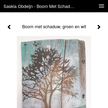
Saskia Obdeijn - Boom Met Schaduw, Groen En Wit
Tog
navi
Boom met schaduw, groen en wit